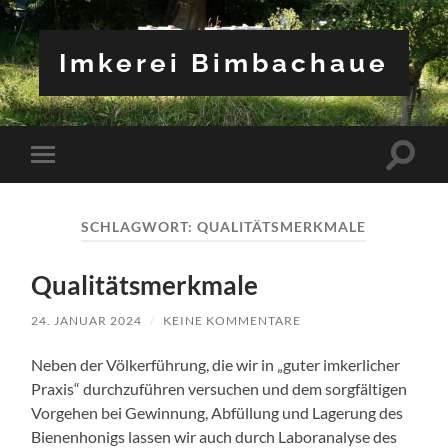
Imkerei Bimbachaue
Suchfe
Mobile-
ein-/a
Menü
ein-/ausblenden
SCHLAGWORT:
QUALITÄTSMERKMALE
Qualitätsmerkmale
24. JANUAR 2024
/
KEINE KOMMENTARE
Neben der Völkerführung, die wir in „guter imkerlicher
Praxis“ durchzuführen versuchen und dem sorgfältigen
Vorgehen bei Gewinnung, Abfüllung und Lagerung des
Bienenhonigs lassen wir auch durch Laboranalyse des